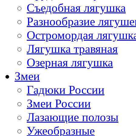
Съедобная лягушка
Разнообразие лягуше
Остромордая лягушк
Лягушка травяная
Озерная лягушка
Змеи
Гадюки России
Змеи России
Лазающие полозы
Ужеобразные