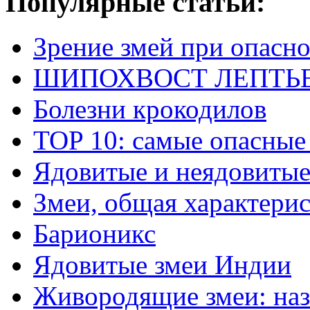
Популярные статьи:
Зрение змей при опасн
ШИПОХВОСТ ЛЕПТЬЕНА 
Болезни крокодилов
TOP 10: самые опасные
Ядовитые и неядовитые
Змеи, общая характери
Барионикс
Ядовитые змеи Индии
Живородящие змеи: наз