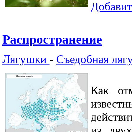
Добавит
Распространение
Лягушки
-
Съедобная ляг
Как от
известн
действи
из дву