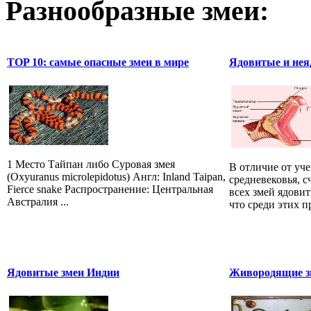
Разнообразные змеи:
TOP 10: самые опасные змеи в мире
Ядовитые и нея
1 Место Тайпан либо Суровая змея
В отличие от уч
(Oxyuranus microlepidotus) Англ: Inland Taipan,
средневековья, 
Fierce snake Распространение: Центральная
всех змей ядови
Австралия ...
что среди этих 
Ядовитые змеи Индии
Живородящие зм