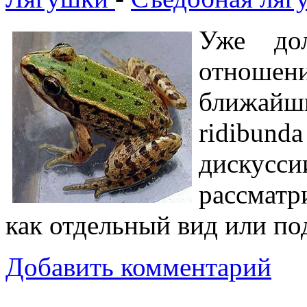
Уже дол
отноше
ближайши
ridibu
диску
рассматр
как отдельный вид или по
Добавить комментарий