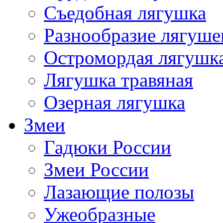
Съедобная лягушка
Разнообразие лягуше
Остромордая лягушк
Лягушка травяная
Озерная лягушка
Змеи
Гадюки России
Змеи России
Лазающие полозы
Ужеобразные