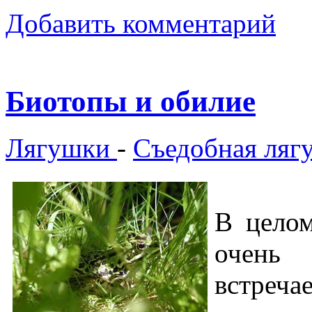
Добавить комментарий
Биотопы и обилие
Лягушки
-
Съедобная ляг
В целом
очень 
встреча