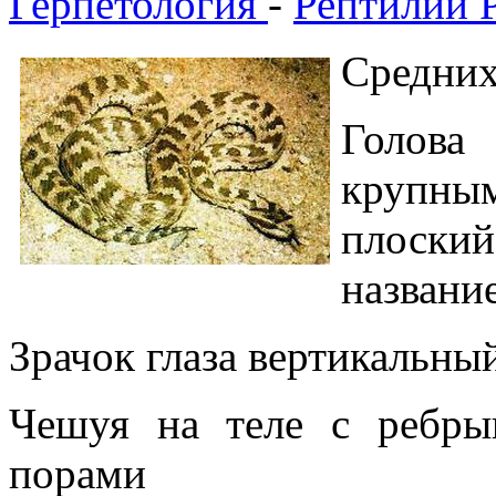
Герпетология
-
Рептилии 
Средних
Голова
крупны
плоский 
название
Зрачок глаза вертикальны
Чешуя на теле с ребр
порами