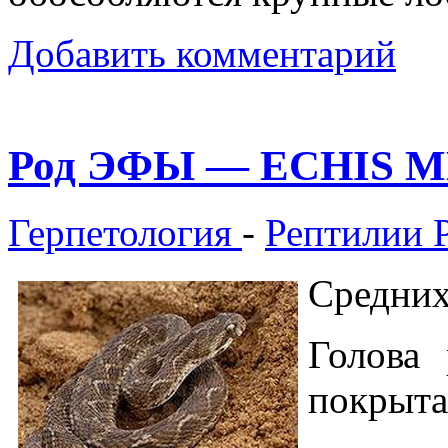
Добавить комментарий
Род ЭФЫ — ECHIS M
Герпетология
-
Рептилии 
Средних
Голова
покрыта