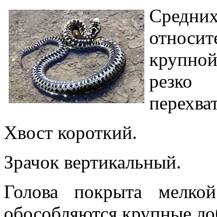
Средни
относи
крупной
резко
перехва
Хвост короткий.
Зрачок вертикальный.
Голова покрыта мелко
обособляются крупные л