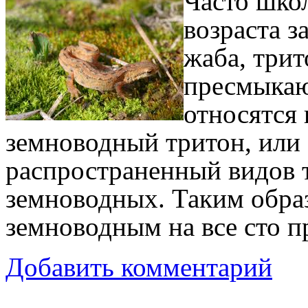
Часто шко
возраста з
жаба, трит
пресмыкаю
относятся
земноводный тритон, или
распространенный видов 
земноводных. Таким образ
земноводным на все сто п
Добавить комментарий