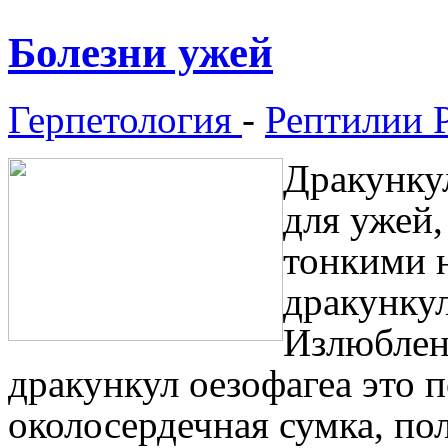
Болезни ужей
Герпетология
-
Рептилии 
Дракункул
для ужей
тонкими 
дракунку
Излюблен
дракункул оезофагеа это п
околосердечная сумка, пол