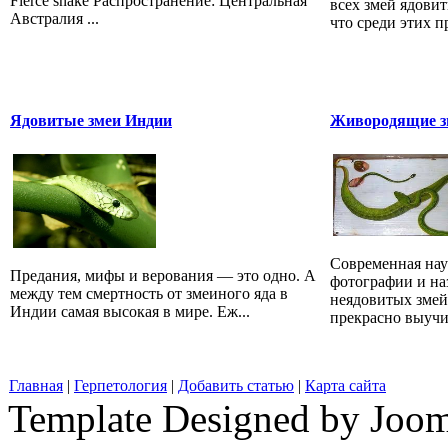
Fierce snake Распространение: Центральная
всех змей ядови
Австралия ...
что среди этих 
Ядовитые змеи Индии
Живородящие зм
Современная наук
Предания, мифы и верования — это одно. А
фотографии и на
между тем смертность от змеиного яда в
неядовитых змей
Индии самая высокая в мире. Еж...
прекрасно выучит
Главная
|
Герпетология
|
Добавить статью
|
Карта сайта
Template Designed by Joo