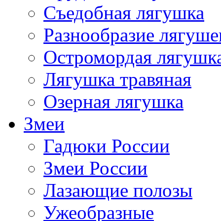
Съедобная лягушка
Разнообразие лягуше
Остромордая лягушк
Лягушка травяная
Озерная лягушка
Змеи
Гадюки России
Змеи России
Лазающие полозы
Ужеобразные