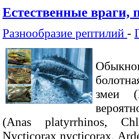
Естественные враги, 
Разнообразие рептилий
-
Обыкно
болотная
змеи (N
вероятно
(Anas platyrrhinos, Ch
Nycticorax nycticorax, Ard