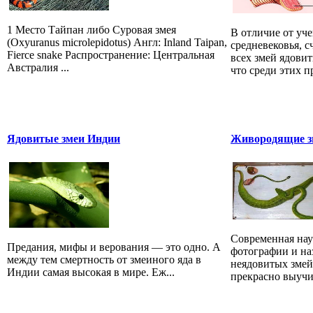
1 Место Тайпан либо Суровая змея
В отличие от уч
(Oxyuranus microlepidotus) Англ: Inland Taipan,
средневековья, 
Fierce snake Распространение: Центральная
всех змей ядови
Австралия ...
что среди этих 
Ядовитые змеи Индии
Живородящие зм
Современная наук
Предания, мифы и верования — это одно. А
фотографии и на
между тем смертность от змеиного яда в
неядовитых змей
Индии самая высокая в мире. Еж...
прекрасно выучит