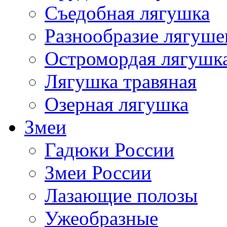
Съедобная лягушка
Разнообразие лягуше
Остромордая лягушк
Лягушка травяная
Озерная лягушка
Змеи
Гадюки России
Змеи России
Лазающие полозы
Ужеобразные