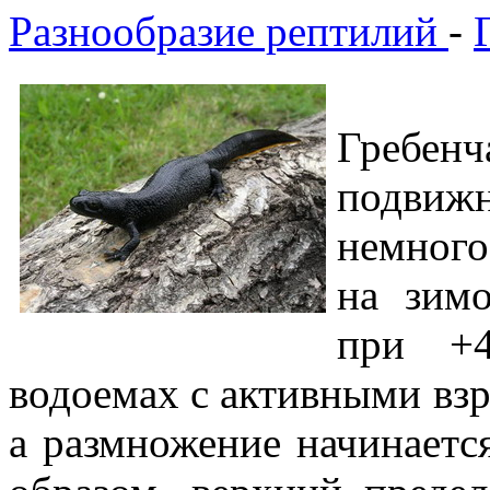
Разнообразие рептилий
-
Гребе
подвиж
немног
на зим
при +4
водоемах с активными вз
а размножение начинаетс