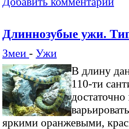
Добавить комментарий
Длиннозубые ужи. Ти
Змеи
-
Ужи
В длину да
110-ти сант
достаточно 
варьировать
яркими оранжевыми, кра