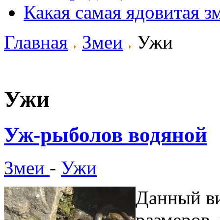
Какая самая ядовитая з
Главная
Змеи
Ужи
Ужи
Уж-рыболов водяной
Змеи
-
Ужи
Данный ви
размеров, 