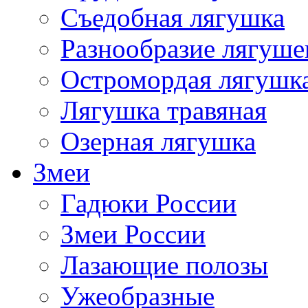
Съедобная лягушка
Разнообразие лягуше
Остромордая лягушк
Лягушка травяная
Озерная лягушка
Змеи
Гадюки России
Змеи России
Лазающие полозы
Ужеобразные