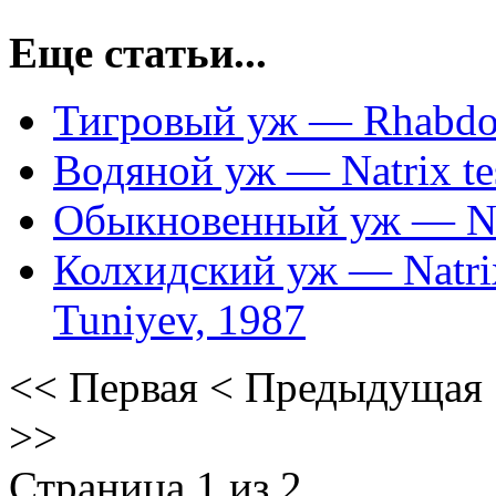
Еще статьи...
Тигровый уж — Rhabdoph
Водяной уж — Natrix tess
Обыкновенный уж — Natr
Колхидский уж — Natrix
Tuniyev, 1987
<<
Первая
<
Предыдущая
>>
Страница 1 из 2