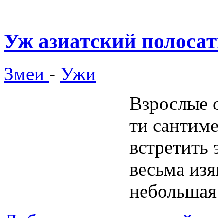
Уж азиатский полоса
Змеи
-
Ужи
Взрослые о
ти сантим
встретить 
весьма изя
небольшая