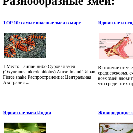
Разнообразные змеи:
TOP 10: самые опасные змеи в мире
Ядовитые и нея
1 Место Тайпан либо Суровая змея
В отличие от уч
(Oxyuranus microlepidotus) Англ: Inland Taipan,
средневековья, 
Fierce snake Распространение: Центральная
всех змей ядови
Австралия ...
что среди этих 
Ядовитые змеи Индии
Живородящие зм