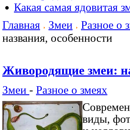
Какая самая ядовитая з
Главная
Змеи
Разное о 
названия, особенности
Живородящие змеи: на
Змеи
-
Разное о змеях
Современн
виды, фо