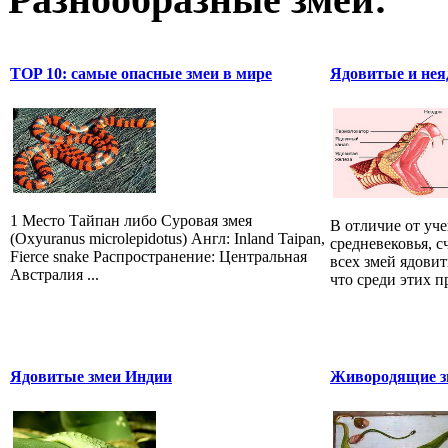
TOP 10: самые опасные змеи в мире
Ядовитые и нея
1 Место Тайпан либо Суровая змея
В отличие от уч
(Oxyuranus microlepidotus) Англ: Inland Taipan,
средневековья, 
Fierce snake Распространение: Центральная
всех змей ядови
Австралия ...
что среди этих 
Ядовитые змеи Индии
Живородящие зм