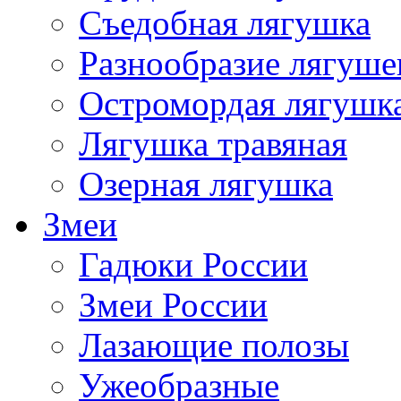
Съедобная лягушка
Разнообразие лягуше
Остромордая лягушк
Лягушка травяная
Озерная лягушка
Змеи
Гадюки России
Змеи России
Лазающие полозы
Ужеобразные