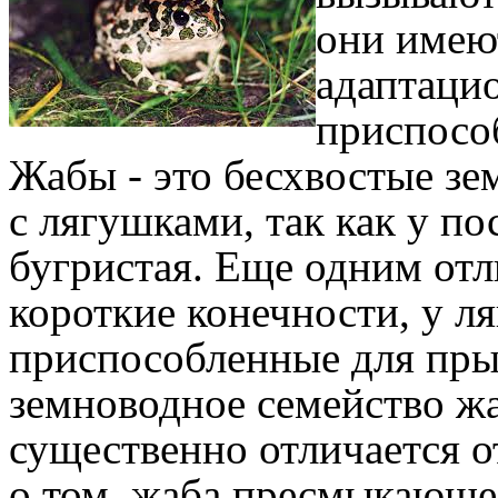
они имею
адаптаци
приспосо
Жабы - это бесхвостые зе
с лягушками, так как у по
бугристая. Еще одним отл
короткие конечности, у л
приспособленные для пры
земноводное семейство ж
существенно отличается о
о том, жаба пресмыкающе