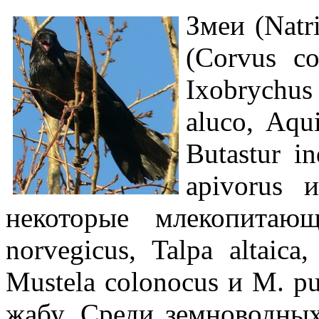
Змеи (Natri
(Corvus co
Ixobrychu
aluco, Aqui
Butastur in
apivorus 
некоторые млекопитающи
norvegicus, Talpa altaica,
Mustela colonocus и M. p
жабу. Среди земноводных