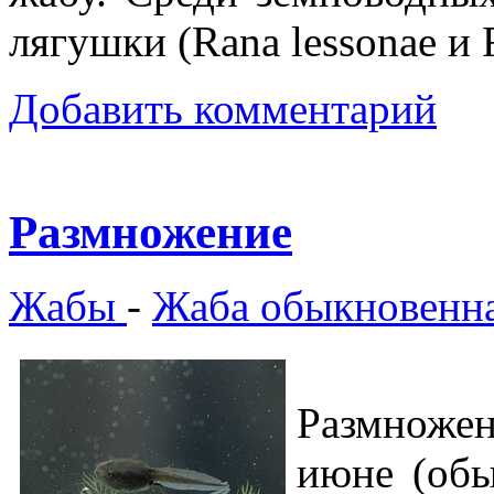
лягушки (Rana lessonae и 
Добавить комментарий
Размножение
Жабы
-
Жаба обыкновенн
Размноже
июне (обы