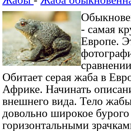
Обыкновен
- самая к
Европе. Э
фотографи
сравнении
Обитает серая жаба в Евр
Африке. Начинать описани
внешнего вида. Тело жабы
довольно широкое бурого 
горизонтальными зрачками