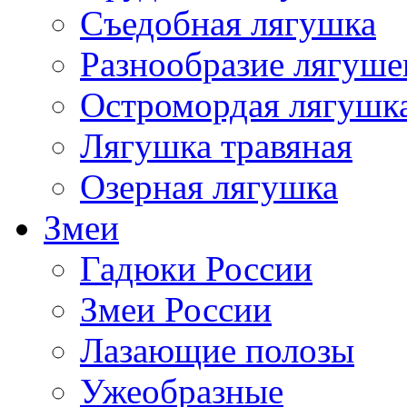
Съедобная лягушка
Разнообразие лягуше
Остромордая лягушк
Лягушка травяная
Озерная лягушка
Змеи
Гадюки России
Змеи России
Лазающие полозы
Ужеобразные