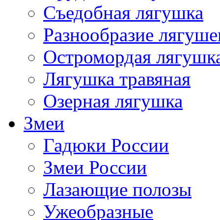
Съедобная лягушка
Разнообразие лягуше
Остромордая лягушк
Лягушка травяная
Озерная лягушка
Змеи
Гадюки России
Змеи России
Лазающие полозы
Ужеобразные