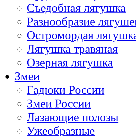
Съедобная лягушка
Разнообразие лягуше
Остромордая лягушк
Лягушка травяная
Озерная лягушка
Змеи
Гадюки России
Змеи России
Лазающие полозы
Ужеобразные