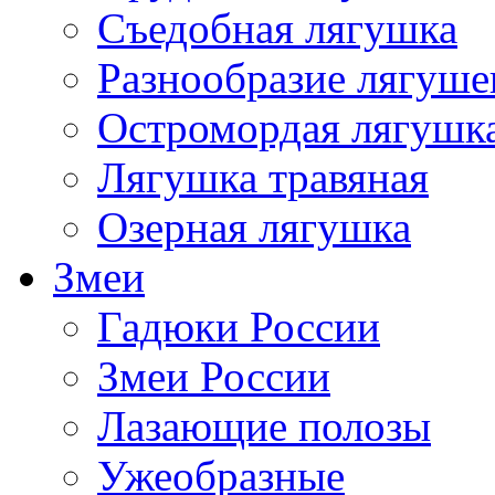
Съедобная лягушка
Разнообразие лягуше
Остромордая лягушк
Лягушка травяная
Озерная лягушка
Змеи
Гадюки России
Змеи России
Лазающие полозы
Ужеобразные