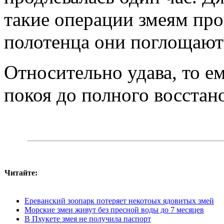
такие операции змеям про
полотенца они поглощают
Относительно удава, то е
покоя до полного восстан
Читайте:
Ереванский зоопарк потеряет некотоых ядовитых змей
Морские змеи живут без пресной воды до 7 месяцев
В Пхукете змея не получила паспорт