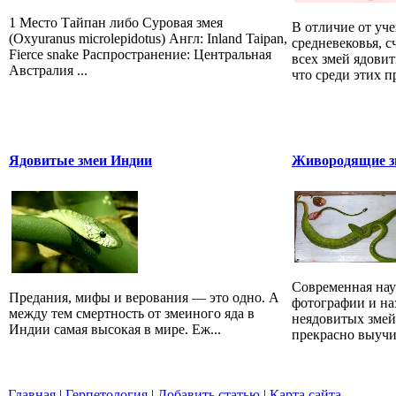
1 Место Тайпан либо Суровая змея
В отличие от уч
(Oxyuranus microlepidotus) Англ: Inland Taipan,
средневековья, 
Fierce snake Распространение: Центральная
всех змей ядови
Австралия ...
что среди этих 
Ядовитые змеи Индии
Живородящие зм
Современная наук
Предания, мифы и верования — это одно. А
фотографии и на
между тем смертность от змеиного яда в
неядовитых змей
Индии самая высокая в мире. Еж...
прекрасно выучит
Главная
|
Герпетология
|
Добавить статью
|
Карта сайта