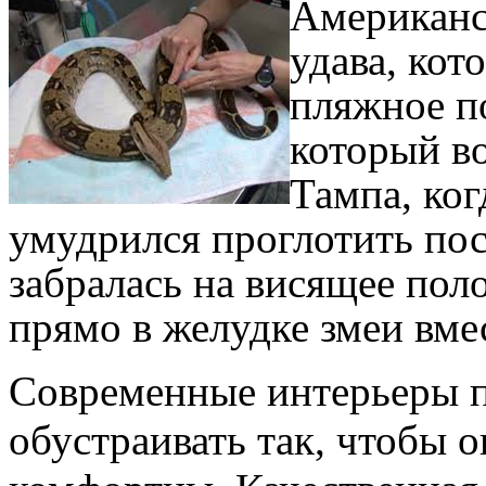
Американс
удава, кот
пляжное п
который во
Тампа, ког
умудрился проглотить пос
забралась на висящее поло
прямо в желудке змеи вме
Современные интерьеры п
обустраивать так, чтобы 