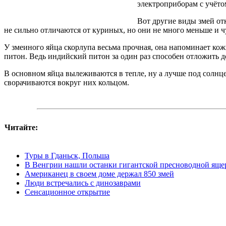
электроприборам с учёто
Вот другие виды змей от
не сильно отличаются от куриных, но они не много меньше и 
У змеиного яйца скорлупа весьма прочная, она напоминает кожн
питон. Ведь индийский питон за один раз способен отложить д
В основном яйца вылеживаются в тепле, ну а лучше под солнце
сворачиваются вокруг них кольцом.
Читайте:
Туры в Гданьск, Польша
В Венгрии нашли останки гигантской пресноводной ящ
Американец в своем доме держал 850 змей
Люди встречались с динозаврами
Сенсационное открытие