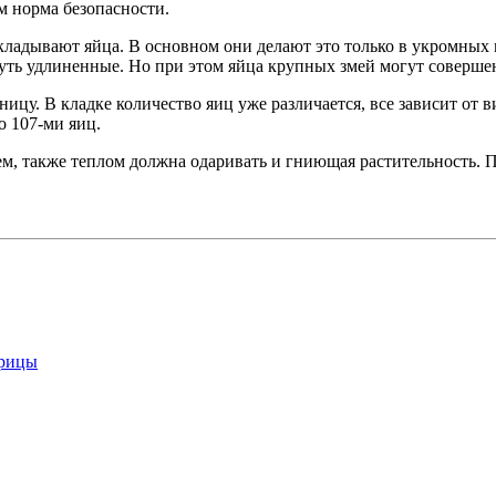
м норма безопасности.
кладывают яйца. В основном они делают это только в укромных 
чуть удлиненные. Но при этом яйца крупных змей могут соверше
ицу. В кладке количество яиц уже различается, все зависит от в
о 107-ми яиц.
м, также теплом должна одаривать и гниющая растительность. П
ерицы