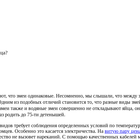
ца?
т, что змеи одинаковые. Несомненно, мы слышали, что между з
Одним из подобных отличий становится то, что разные виды зм
змеи также и водяные змеи совершенно не откладывают яйца, 
аз родить до 75-ти детенышей.
идов требует соблюдения определенных условий по температуре
омцев. Особенно это касается электричества. На
витую пару цен
чество не вызовет нареканий. С помощью качественных кабелей 