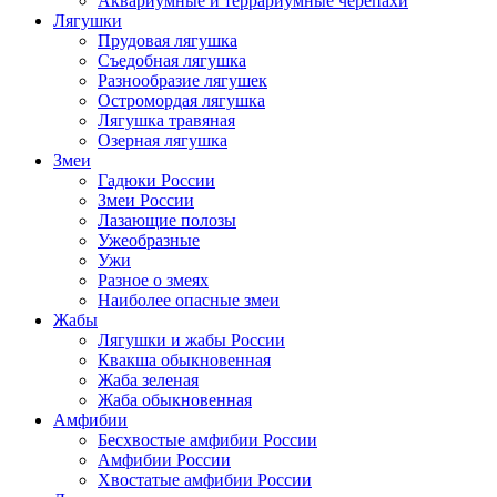
Аквариумные и террариумные черепахи
Лягушки
Прудовая лягушка
Съедобная лягушка
Разнообразие лягушек
Остромордая лягушка
Лягушка травяная
Озерная лягушка
Змеи
Гадюки России
Змеи России
Лазающие полозы
Ужеобразные
Ужи
Разное о змеях
Наиболее опасные змеи
Жабы
Лягушки и жабы России
Квакша обыкновенная
Жаба зеленая
Жаба обыкновенная
Амфибии
Бесхвостые амфибии России
Амфибии России
Хвостатые амфибии России