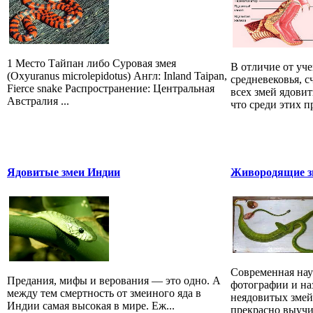
1 Место Тайпан либо Суровая змея
В отличие от уч
(Oxyuranus microlepidotus) Англ: Inland Taipan,
средневековья, 
Fierce snake Распространение: Центральная
всех змей ядови
Австралия ...
что среди этих 
Ядовитые змеи Индии
Живородящие зм
Современная наук
Предания, мифы и верования — это одно. А
фотографии и на
между тем смертность от змеиного яда в
неядовитых змей
Индии самая высокая в мире. Еж...
прекрасно выучит