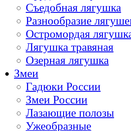
Съедобная лягушка
Разнообразие лягуше
Остромордая лягушк
Лягушка травяная
Озерная лягушка
Змеи
Гадюки России
Змеи России
Лазающие полозы
Ужеобразные