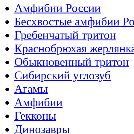
Амфибии России
Бесхвостые амфибии Р
Гребенчатый тритон
Краснобрюхая жерлянк
Обыкновенный тритон
Сибирский углозуб
Агамы
Амфибии
Гекконы
Динозавры