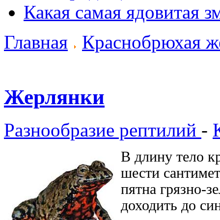
Какая самая ядовитая з
Главная
Краснобрюхая ж
Жерлянки
Разнообразие рептилий
-
В длину тело к
шести сантимет
пятна грязно-з
доходить до си