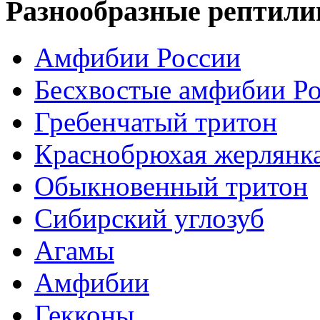
Разнообразные рептили
Амфибии России
Бесхвостые амфибии Р
Гребенчатый тритон
Краснобрюхая жерлянк
Обыкновенный тритон
Сибирский углозуб
Агамы
Амфибии
Гекконы