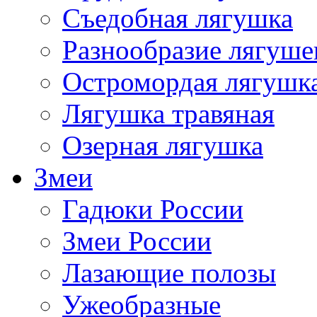
Съедобная лягушка
Разнообразие лягуше
Остромордая лягушк
Лягушка травяная
Озерная лягушка
Змеи
Гадюки России
Змеи России
Лазающие полозы
Ужеобразные