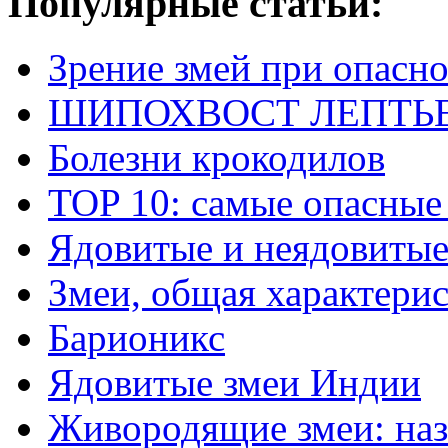
Популярные статьи:
Зрение змей при опасн
ШИПОХВОСТ ЛЕПТЬЕНА 
Болезни крокодилов
TOP 10: самые опасные
Ядовитые и неядовитые
Змеи, общая характери
Барионикс
Ядовитые змеи Индии
Живородящие змеи: наз