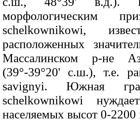
с.ш., 48°39' в.д.).
морфологическим пр
schelkownikowi, из
расположенных значите
Массалинском р-не А
(39°-39°20' с.ш.), т.е. 
savignyi. Южная гр
schelkownikowi нужда
населяемых высот 0-2200 