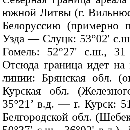
южной Литвы (г. Вильнюс: 
Белоруссию (примерно
Узда — Слуцк: 53°02' с.ш
Гомель: 52°27' с.ш., 3
Отсюда граница идет на
линии: Брянская обл. (
Курская обл. (Железног
35°21’ в.д. — г. Курск: 51
Белгородской обл. (Шебек
50°37' с.ш., 36°02' в.д.)