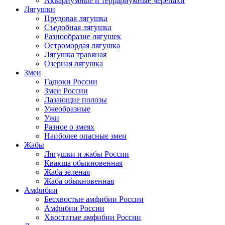
Аквариумные и террариумные черепахи
Лягушки
Прудовая лягушка
Съедобная лягушка
Разнообразие лягушек
Остромордая лягушка
Лягушка травяная
Озерная лягушка
Змеи
Гадюки России
Змеи России
Лазающие полозы
Ужеобразные
Ужи
Разное о змеях
Наиболее опасные змеи
Жабы
Лягушки и жабы России
Квакша обыкновенная
Жаба зеленая
Жаба обыкновенная
Амфибии
Бесхвостые амфибии России
Амфибии России
Хвостатые амфибии России