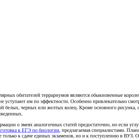
ярных обитателей террариумов являются обыкновенные королевс
о не уступают им по эффектности. Особенно привлекательно смо
ой белых, черных или желтых колец. Кроме основного рисунка,
ыведенных.
мации о змеях аналогичных статей предостаточно, но если углубля
готовка к ЕГЭ по биологии
, предлагаемая специалистами. План
е только к сдаче единых экзаменов, но и к поступлению в ВУЗ.