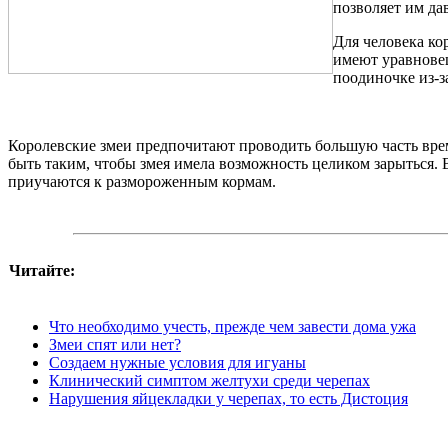
позволяет им да
Для человека ко
имеют уравновеш
поодиночке из-з
Королевские змеи предпочитают проводить большую часть време
быть таким, чтобы змея имела возможность целиком зарыться. В
приучаются к размороженным кормам.
Читайте:
Что необходимо учесть, прежде чем завести дома ужа
Змеи спят или нет?
Создаем нужные условия для игуаны
Клинический симптом желтухи среди черепах
Нарушения яйцекладки у черепах, то есть Дистоция