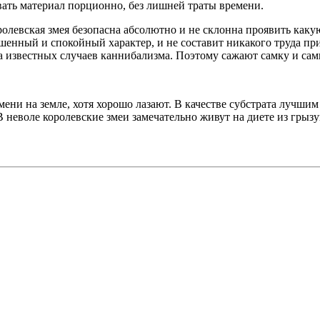
вать материал порционно, без лишней траты времени.
ролевская змея безопасна абсолютно и не склонна проявить каку
енный и спокойный характер, и не составит никакого труда при
а известных случаев каннибализма. Поэтому сажают самку и самц
ни на земле, хотя хорошо лазают. В качестве субстрата лучшим 
 неволе королевские змеи замечательно живут на диете из грызу