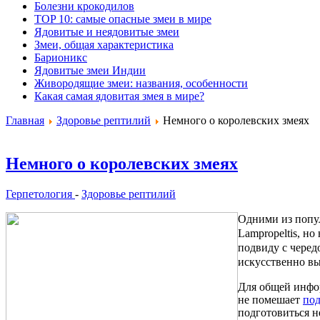
Болезни крокодилов
TOP 10: самые опасные змеи в мире
Ядовитые и неядовитые змеи
Змеи, общая характеристика
Барионикс
Ядовитые змеи Индии
Живородящие змеи: названия, особенности
Какая самая ядовитая змея в мире?
Главная
Здоровье рептилий
Немного о королевских змеях
Немного о королевских змеях
Герпетология
-
Здоровье рептилий
Одними из попул
Lampropeltis, н
подвиду с черед
искусственно в
Для общей инфор
не помешает
под
подготовиться н